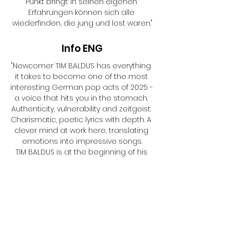
Punkt bringt: In seinen eigenen 
Erfahrungen können sich alle 
wiederfinden, die jung und lost waren."
Info ENG
"Newcomer TIM BALDUS has everything 
it takes to become one of the most 
interesting German pop acts of 2025 - 
a voice that hits you in the stomach. 
Authenticity, vulnerability and zeitgeist. 
Charismatic, poetic lyrics with depth. A 
clever mind at work here, translating 
emotions into impressive songs.

TIM BALDUS is at the beginning of his 
career, but it is already clear how 
fascinatingly accurate he is in getting 
to the heart of GenZ's 
twentysomething angst: Everyone who 
was young and lost can find 
themselves in his own experiences."