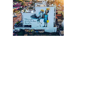
Viva con Agua ARTS
Website
> Link / DE
Zur Website
Die Gewinne der MILLERNTOR GALLERY
fließen
in
die Arbeit von Viva con Agua.