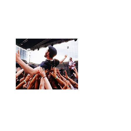
> Link / DE
Zum Jahresbericht
Viva con Agua ARTS
Jahresbericht 2022
> PDF / 5 mb / DE
Download