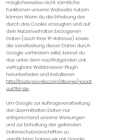
möglicherweise nicht sämtliche
Funktionen unserer Webseite nutzen
können. Wenn du die Erhebung der
durch das Cookie erzeugten und auf
dein Nutzerverhalten bezogenen
Daten (auch Ihrer IP-Adresse) sowie
die Verarbeitung dieser Daten durch
Google verhindern willst, kannst du
das unter dem nachfolgenden Link
verfügbare Webbrowser-Plugin
herunterladen und installieren:
http://tools.google.com/dlpage/gaopt
out?hl=de
.
Um Google zur Auftragsverarbeitung
der übermittelten Daten nur
entsprechend unserer Weisungen
und zur Einhaltung der geltenden
Datenschutzvorschriften zu
verpflichten, haben wir mit Google