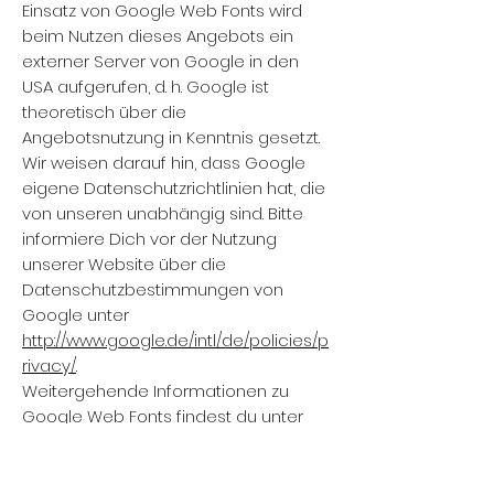
Einsatz von Google Web Fonts wird
beim Nutzen dieses Angebots ein
externer Server von Google in den
USA aufgerufen, d. h. Google ist
theoretisch über die
Angebotsnutzung in Kenntnis gesetzt.
Wir weisen darauf hin, dass Google
eigene Datenschutzrichtlinien hat, die
von unseren unabhängig sind. Bitte
informiere Dich vor der Nutzung
unserer Website über die
Datenschutzbestimmungen von
Google unter
http://www.google.de/intl/de/policies/p
rivacy/
.
Weitergehende Informationen zu
Google Web Fonts findest du unter
http://www.google.com/webfonts/
,
https://developers.google.com/fonts/f
aq?hl=de-DE&csw=1
und