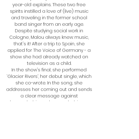
year-old explains. These two free 
spirits instilled a love of (live) music 
and traveling in the former school 
band singer from an early age. 
Despite studying social work in 
Cologne, Malou always knew: music, 
that's it! After a trip to Spain, she 
applied for The Voice of Germany - a 
show she had already watched on 
television as a child. 

In the show's final, she performed 
‘Glacier Rivers’, her debut single, which 
she co-wrote. In the song, she 
addresses her coming out and sends 
a clear message against 
homophobia and queerphobia - a 
message that the artist herself would 
have liked to have seen on television 
as a teenager. 
