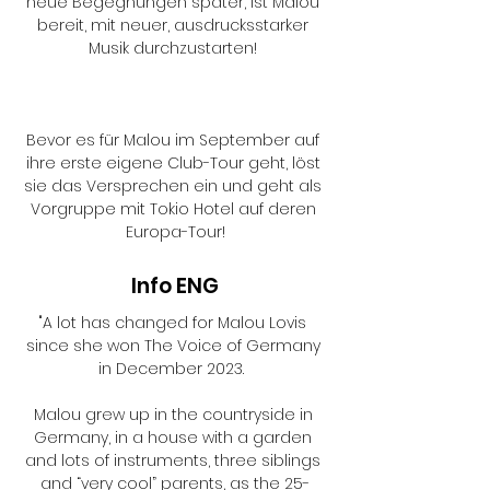
neue Begegnungen später, ist Malou 
bereit, mit neuer, ausdrucksstarker 
Musik durchzustarten! 

Bevor es für Malou im September auf 
ihre erste eigene Club-Tour geht, löst 
sie das Versprechen ein und geht als 
Vorgruppe mit Tokio Hotel auf deren 
Europa-Tour!
Info ENG
"A lot has changed for Malou Lovis 
since she won The Voice of Germany 
in December 2023.  

Malou grew up in the countryside in 
Germany, in a house with a garden 
and lots of instruments, three siblings 
and “very cool” parents, as the 25-