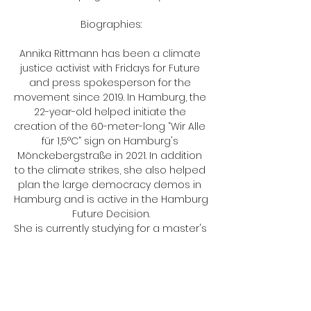
Biographies:

Annika Rittmann has been a climate 
justice activist with Fridays for Future 
and press spokesperson for the 
movement since 2019. In Hamburg, the 
22-year-old helped initiate the 
creation of the 60-meter-long “Wir Alle 
für 1,5°C” sign on Hamburg's 
Mönckebergstraße in 2021. In addition 
to the climate strikes, she also helped 
plan the large democracy demos in 
Hamburg and is active in the Hamburg 
Future Decision.

She is currently studying for a master's 
degree in computer science with a 
focus on human-computer interaction 
at the University of Hamburg.

Gülay Ulaş is a social entrepreneur 