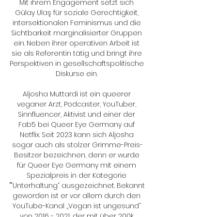
Mit ihrem Engagement setzt sich 
Gülay Ulaş für soziale Gerechtigkeit, 
intersektionalen Feminismus und die 
Sichtbarkeit marginalisierter Gruppen 
ein. Neben ihrer operativen Arbeit ist 
sie als Referentin tätig und bringt ihre 
Perspektiven in gesellschaftspolitische 
Diskurse ein. 

Aljosha Muttardi ist ein queerer 
veganer Arzt, Podcaster, YouTuber, 
Sinnfluencer, Aktivist und einer der 
Fab5 bei Queer Eye Germany auf 
Netflix. Seit 2023 kann sich Aljosha 
sogar auch als stolzer Grimme-Preis-
Besitzer bezeichnen, denn er wurde 
für Queer Eye Germany mit einem 
Spezialpreis in der Kategorie 
""Unterhaltung“ ausgezeichnet. Bekannt 
geworden ist er vor allem durch den 
YouTube-Kanal „Vegan ist ungesund“ 
von 2016 - 2021, der mit über 200k 