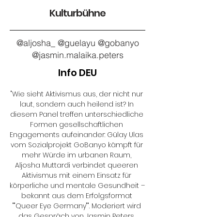
Kulturbühne
@aljosha_ @guelayu @gobanyo
@jasmin.malaika.peters
Info DEU
"Wie sieht Aktivismus aus, der nicht nur 
laut, sondern auch heilend ist? In 
diesem Panel treffen unterschiedliche 
Formen gesellschaftlichen 
Engagements aufeinander: Gülay Ulas 
vom Sozialprojekt GoBanyo kämpft für 
mehr Würde im urbanen Raum, 
Aljosha Muttardi verbindet queeren 
Aktivismus mit einem Einsatz für 
körperliche und mentale Gesundheit – 
bekannt aus dem Erfolgsformat 
""Queer Eye Germany"". Moderiert wird 
das Gespräch von Jasmin Peters, 