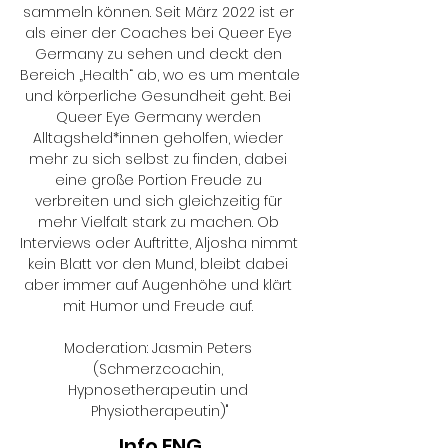
sammeln können. Seit März 2022 ist er 
als einer der Coaches bei Queer Eye 
Germany zu sehen und deckt den 
Bereich „Health“ ab, wo es um mentale 
und körperliche Gesundheit geht. Bei 
Queer Eye Germany werden 
Alltagsheld*innen geholfen, wieder 
mehr zu sich selbst zu finden, dabei 
eine große Portion Freude zu 
verbreiten und sich gleichzeitig für 
mehr Vielfalt stark zu machen. Ob 
Interviews oder Auftritte, Aljosha nimmt 
kein Blatt vor den Mund, bleibt dabei 
aber immer auf Augenhöhe und klärt 
mit Humor und Freude auf. 

Moderation: Jasmin Peters 
(Schmerzcoachin, 
Hypnosetherapeutin und 
Physiotherapeutin)"
Info ENG