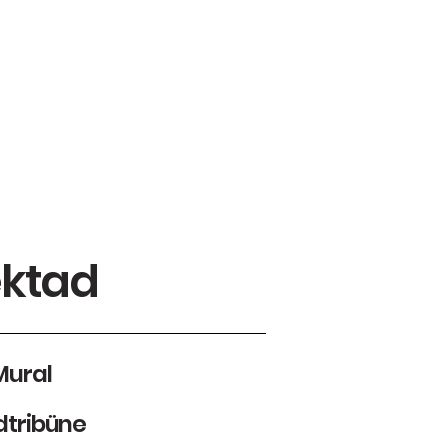
 UNS
ktad
Mural
dtribüne