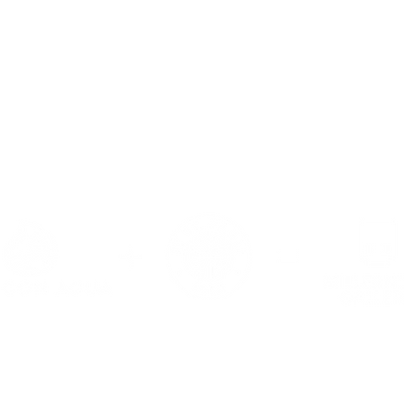
ie Gewinne der MILLERNTOR GALLERY fließe
in
die Arbeit von Viva con Agua.