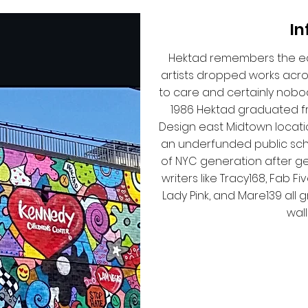
In
Hektad remembers the ear
artists dropped works acr
to care and certainly nobod
1986 Hektad graduated fr
Design east Midtown locatio
an underfunded public schoo
of NYC generation after gene
writers like Tracy168, Fab F
Lady Pink, and Mare139 all 
wall