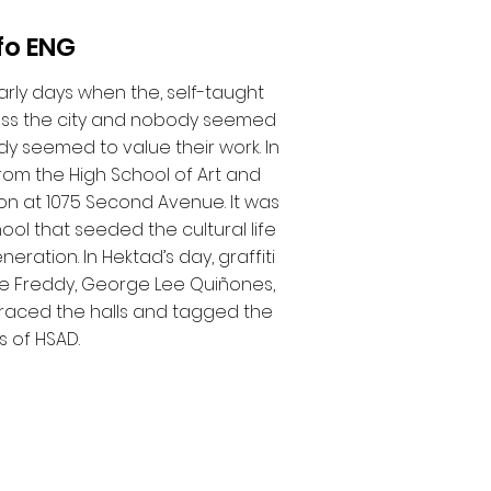
fo ENG
ly days when the, self-taught 
oss the city and nobody seemed 
y seemed to value their work. In 
om the High School of Art and 
n at 1075 Second Avenue. It was 
l that seeded the cultural life 
ration. In Hektad’s day, graffiti 
ive Freddy, George Lee Quiñones, 
graced the halls and tagged the 
s of HSAD.