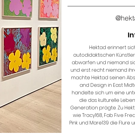
@hekta
In
Hektad erinnert sich
autodidaktischen Künstler 
abwarfen und niemand sich
und erst recht niemand ihre
machte Hektad seinen Absch
and Design in East Midt
handelte sich um eine unter
die das kulturelle Lebe
Generation prägte. Zu Hektad
wie Tracy168, Fab Five Fre
Pink und Mare139 die Flure 