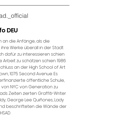
d._official
fo DEU
 an die Anfänge, als die 
ihre Werke überall in der Stadt 
 dafür zu interessieren schien 
 Arbeit zu schätzen schien. 1986 
luss an der High School of Art 
own, 1075 Second Avenue. Es 
finanzierte öffentliche Schule, 
n von NYC von Generation zu 
s Zeiten zierten Graffiti-Writer 
ddy, George Lee Quiñones, Lady 
und beschrifteten die Wände der 
HSAD.