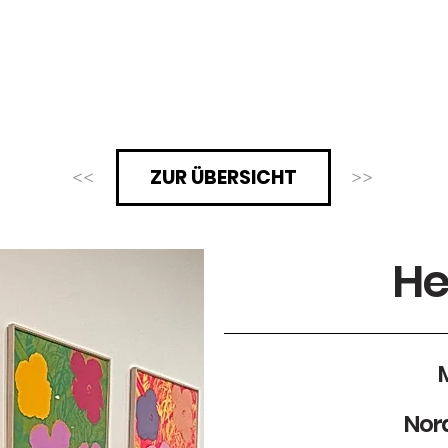
TIVAL
SUPPORT
PRESSE
ÜBER
ZUR ÜBERSICHT
<<
>>
He
Nor