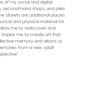
s of my social and digital 
, second-hand shops, and piles 
he streets are additional places 
rical and physical material for 
allow me to rediscover and 
 inspire me to create art that 
llective memory and allows us 
emories from a new, adult 
spective."