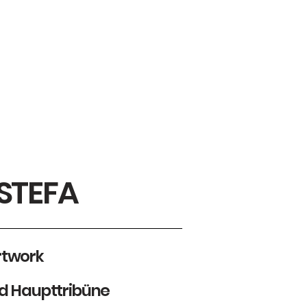
 UNS
SSTEFA
rtwork
 Haupttribüne