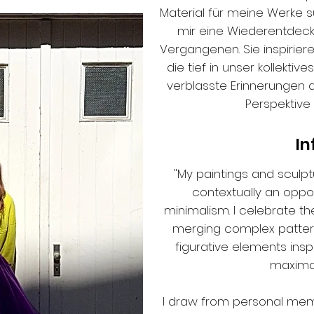
Material für meine Werke 
mir eine Wiederentdec
Vergangenen. Sie inspiriere
die tief in unser kollektiv
verblasste Erinnerungen 
Perspektive r
In
"My paintings and sculpt
contextually an oppos
minimalism. I celebrate t
merging complex pattern
figurative elements inspi
maximali
I draw from personal memo