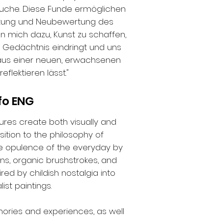
suche. Diese Funde ermöglichen 
kung und Neubewertung des 
n mich dazu, Kunst zu schaffen, 
es Gedächtnis eindringt und uns 
aus einer neuen, erwachsenen 
eflektieren lässt."
fo ENG
ures create both visually and 
ition to the philosophy of 
he opulence of the everyday by 
s, organic brushstrokes, and 
red by childish nostalgia into 
st paintings.

ries and experiences, as well 