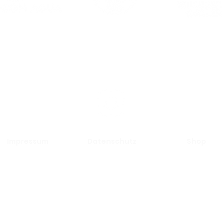
ie Gewinne der MILLERNTOR GALLERY fließe
in
die Arbeit von Viva con Agua.
Impressum
Datenschutz
Shop
© 2025 by Viva con Agua ARTS gGmbH
c/o Villa Viva Hamburg · Schultzweg 4 · 20097 Hamburg
contact@millerntorgallery.org