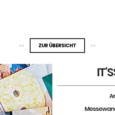
TIVAL
SUPPORT
PRESSE
ÜBER
ZUR ÜBERSICHT
<<
>>
IT'
A
Messewand