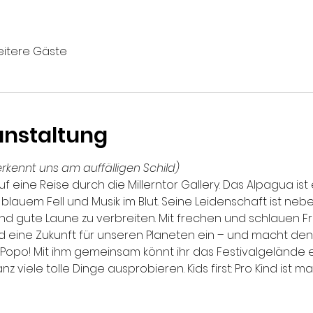
eitere Gäste
anstaltung
 erkennt uns am auffälligen Schild)
eine Reise durch die Millerntor Gallery. Das Alpagua ist 
 blauem Fell und Musik im Blut. Seine Leidenschaft ist nebe
d gute Laune zu verbreiten. Mit frechen und schlauen Fra
d eine Zukunft für unseren Planeten ein – und macht de
Popo! Mit ihm gemeinsam könnt ihr das Festivalgelände e
viele tolle Dinge ausprobieren. Kids first: Pro Kind ist m