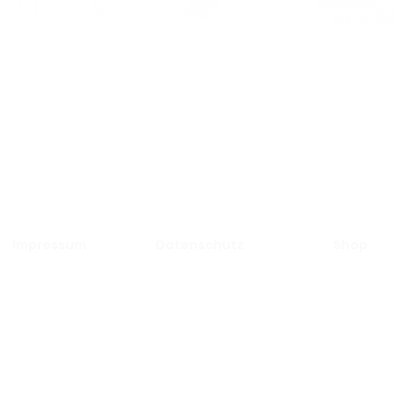
ie Gewinne der MILLERNTOR GALLERY fließe
in
die Arbeit von Viva con Agua.
Impressum
Datenschutz
Shop
© 2025 by Viva con Agua ARTS gGmbH
c/o Villa Viva Hamburg · Schultzweg 4 · 20097 Hamburg
contact@millerntorgallery.org