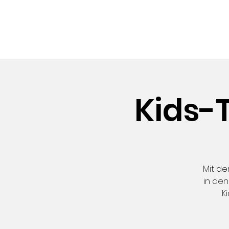
FES
Kids-T
Mit de
in den
K