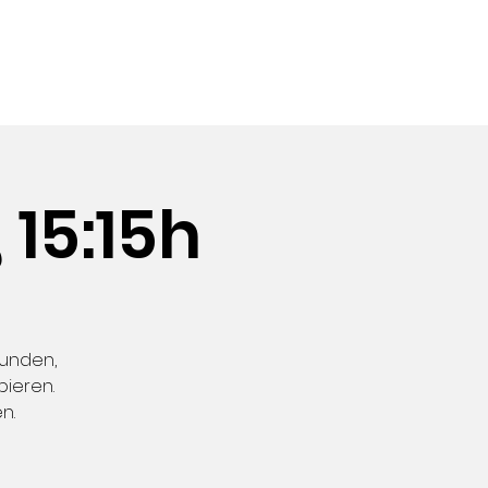
 UNS
 15:15h
kunden,
bieren.
n.