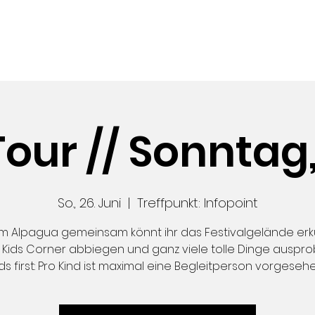
TIVAL
SUPPORT
PRESSE
ÜBER
our // Sonntag,
So., 26. Juni
  |  
Treffpunkt: Infopoint
m Alpagua gemeinsam könnt ihr das Festivalgelände er
 Kids Corner abbiegen und ganz viele tolle Dinge auspro
ids first: Pro Kind ist maximal eine Begleitperson vorgesehe