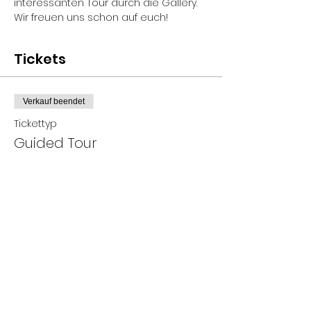
interessanten Tour durch die Gallery. 
Wir freuen uns schon auf euch!
Tickets
Verkauf beendet
Tickettyp
Guided Tour
Mehr Infos
Preis
0,00 €