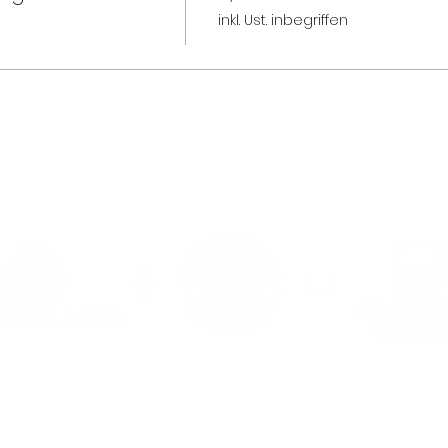
inkl. Ust. inbegriffen
ie Gewinne der MILLERNTOR GALLERY fließe
in
die Arbeit von Viva con Agua.