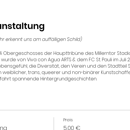
anstaltung
Ihr erkennt uns am auffälligen Schild)
d 4. Obergeschosses der Haupttribüne des Millerntor Stadi
nd wurde von Viva con Agua ARTS & dem FC St. Pauli im Juli 2
ebensgefühl, die Diversität, den Verein und den Stadtteil S
ch weiblicher, trans, queerer und non-binärer Kunstschaff
erfahrt spannende Hintergrundgeschichten.
Preis
ung
5,00 €