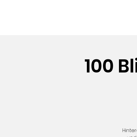
FES
100 B
Hinter