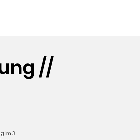
 UNS
ung //
g im 3.